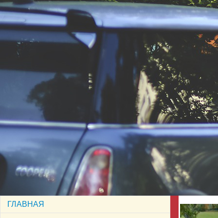
ГЛАВНАЯ