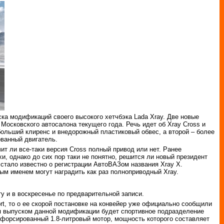
а модификаций своего высокого хетчбэка Lada Xray. Две новые
Московского автосалона текущего года. Речь идет об Xray Cross и
больший клиренс и внедорожный пластиковый обвес, а второй – более
ованный двигатель.
ит ли все-таки версия Cross полный привод или нет. Ранее
, однако до сих пор таки не понятно, решится ли новый президент
 стало известно о регистрации АвтоВАЗом названия Xray X.
ым именем могут наградить как раз полноприводный Xray.
оту и в воскресенье по предварительной записи.
rt, то о ее скорой постановке на конвейер уже официально сообщили
я выпуском данной модификации будет спортивное подразделение
 форсированный 1.8-литровый мотор, мощность которого составляет